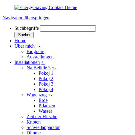
Navigation überspringen
Suchbegriffe
Suchen
Home
Über mich
+
-
Biografie
Ausstellungen
Installationen
+
-
Na Belidle 5
+
-
Pokoj 1
Pokoj 2
Pokoj 3
Pokoj 4
Wagenzug
+
-
Erde
Pflanzen
Wasser
Zeit der Hirsche
Knoten
Schwellapparatur
Dimme