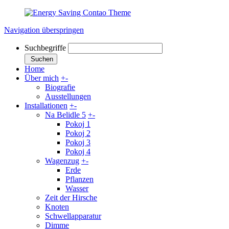
Navigation überspringen
Suchbegriffe
Suchen
Home
Über mich
+
-
Biografie
Ausstellungen
Installationen
+
-
Na Belidle 5
+
-
Pokoj 1
Pokoj 2
Pokoj 3
Pokoj 4
Wagenzug
+
-
Erde
Pflanzen
Wasser
Zeit der Hirsche
Knoten
Schwellapparatur
Dimme